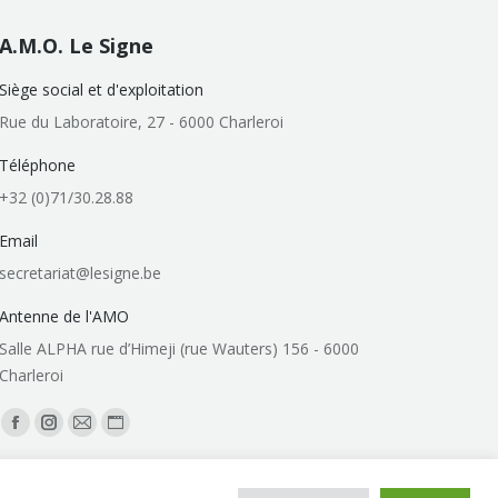
A.M.O. Le Signe
Siège social et d'exploitation
Rue du Laboratoire, 27 - 6000 Charleroi
Téléphone
+32 (0)71/30.28.88
Email
secretariat@lesigne.be
Antenne de l'AMO
Salle ALPHA rue d’Himeji (rue Wauters) 156 - 6000
Charleroi
Trouvez nous sur :
Facebook
Instagram
Mail
Site
page
page
page
Web
opens
opens
opens
page