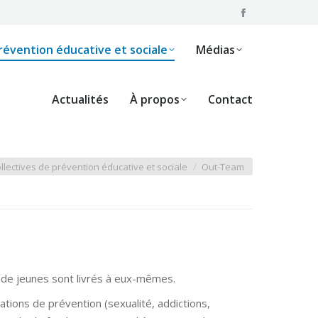
Facebook
ive et sociale
Médias
Actualités
page
prévention éducative et sociale
Médias
opens
in
new
Actualités
À propos
Contact
window
ollectives de prévention éducative et sociale
Out-Team
 de jeunes sont livrés à eux-mêmes.
ations de prévention (sexualité, addictions,