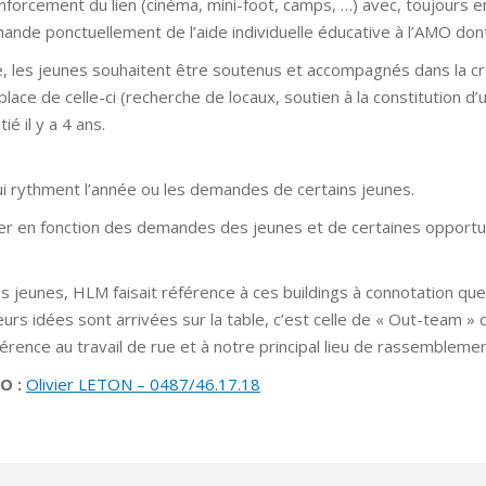
nforcement du lien (cinéma, mini-foot, camps, …) avec, toujours 
ande ponctuellement de l’aide individuelle éducative à l’AMO dont
ce, les jeunes souhaitent être soutenus et accompagnés dans la c
n place de celle-ci (recherche de locaux, soutien à la constituti
ié il y a 4 ans.
 rythment l’année ou les demandes de certains jeunes.
ier en fonction des demandes des jeunes et de certaines opportu
les jeunes, HLM faisait référence à ces buildings à connotation qu
ieurs idées sont arrivées sur la table, c’est celle de « Out-team »
férence au travail de rue et à notre principal lieu de rassemblemen
O :
Olivier LETON – 0487/46.17.18