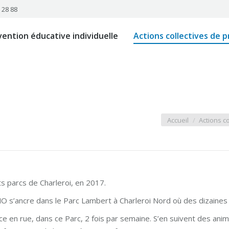
 28 88
 individuelle
Actions collectives de prévention éducat
vention éducative individuelle
Actions collectives de 
À propos
Contact
Vous êtes ici :
Accueil
Actions c
ts parcs de Charleroi, en 2017.
O s’ancre dans le Parc Lambert à Charleroi Nord où des dizaines
ce en rue, dans ce Parc, 2 fois par semaine. S’en suivent des anim