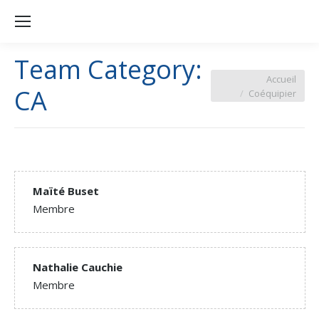
Team Category:
Vous êtes ici :
Accueil
CA
Coéquipier
Maïté Buset
Membre
Nathalie Cauchie
Membre